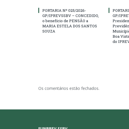
PORTARIA Nº 025/2026-
PORTARI
GP/IPREVSSBV – CONCEDIDO,
GP/IPRE
o benefício de PENSÃO a
President
MARIA ESTELA DOS SANTOS
Previdên
SOUZA
Municípi
Boa Vista
do IPRE
Os comentários estão fechados.
FUNPREV SSBV