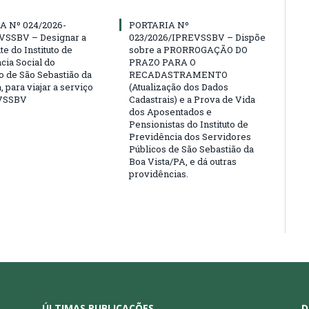
A Nº 024/2026-
PORTARIA Nº
VSSBV – Designar a
023/2026/IPREVSSBV – Dispõe
e do Instituto de
sobre a PRORROGAÇÃO DO
cia Social do
PRAZO PARA O
o de São Sebastião da
RECADASTRAMENTO
, para viajar a serviço
(Atualização dos Dados
VSSBV
Cadastrais) e a Prova de Vida
dos Aposentados e
Pensionistas do Instituto de
Previdência dos Servidores
Públicos de São Sebastião da
Boa Vista/PA, e dá outras
providências.
ÚLTIMAS PUBLICAÇÕES
D