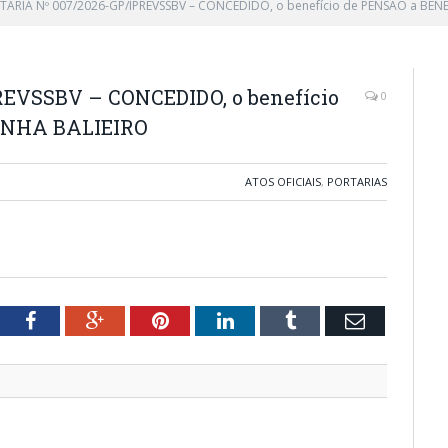
TARIA Nº 007/2026-GP/IPREVSSBV – CONCEDIDO, o benefício de PENSÃO a BE
EVSSBV – CONCEDIDO, o benefício
0
UNHA BALIEIRO
ATOS OFICIAIS
,
PORTARIAS
tter
Facebook
Google+
Pinterest
LinkedIn
Tumblr
Email