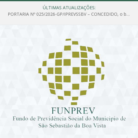
ÚLTIMAS ATUALIZAÇÕES:
PORTARIA Nº 025/2026-GP/IPREVSSBV – CONCEDIDO, o benefício de PENSÃO a MARIA ESTELA DOS SANTOS SOUZA