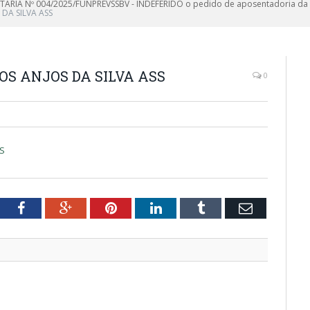
TARIA Nº 004/2025/FUNPREVSSBV - INDEFERIDO o pedido de aposentadoria da
 DA SILVA ASS
DOS ANJOS DA SILVA ASS
0
SS
tter
Facebook
Google+
Pinterest
LinkedIn
Tumblr
Email