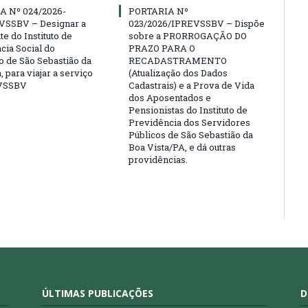
A Nº 024/2026-
PORTARIA Nº
VSSBV – Designar a
023/2026/IPREVSSBV – Dispõe
e do Instituto de
sobre a PRORROGAÇÃO DO
cia Social do
PRAZO PARA O
o de São Sebastião da
RECADASTRAMENTO
, para viajar a serviço
(Atualização dos Dados
VSSBV
Cadastrais) e a Prova de Vida
dos Aposentados e
Pensionistas do Instituto de
Previdência dos Servidores
Públicos de São Sebastião da
Boa Vista/PA, e dá outras
providências.
ÚLTIMAS PUBLICAÇÕES
D