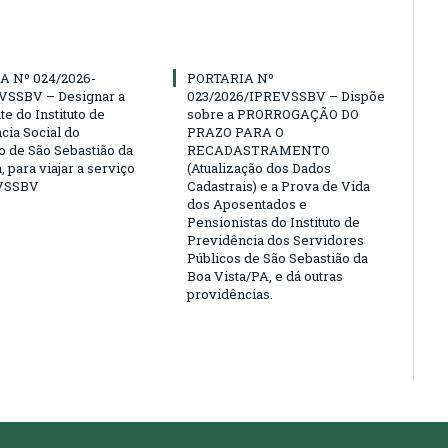
A Nº 024/2026-
PORTARIA Nº
VSSBV – Designar a
023/2026/IPREVSSBV – Dispõe
e do Instituto de
sobre a PRORROGAÇÃO DO
cia Social do
PRAZO PARA O
o de São Sebastião da
RECADASTRAMENTO
, para viajar a serviço
(Atualização dos Dados
VSSBV
Cadastrais) e a Prova de Vida
dos Aposentados e
Pensionistas do Instituto de
Previdência dos Servidores
Públicos de São Sebastião da
Boa Vista/PA, e dá outras
providências.