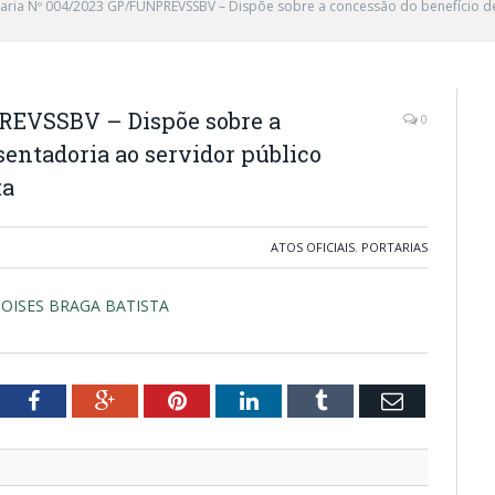
taria Nº 004/2023 GP/FUNPREVSSBV – Dispõe sobre a concessão do benefício de
REVSSBV – Dispõe sobre a
0
sentadoria ao servidor público
ta
ATOS OFICIAIS
,
PORTARIAS
do MOISES BRAGA BATISTA
tter
Facebook
Google+
Pinterest
LinkedIn
Tumblr
Email