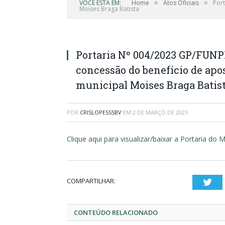
»
»
VOCÊ ESTÁ EM:
Home
Atos Oficiais
Por
Moises Braga Batista
Portaria Nº 004/2023 GP/FUNP
concessão do benefício de apo
municipal Moises Braga Batis
POR
CRISLOPESSSBV
EM
2 DE MARÇO DE 2023
Clique aqui para visualizar/baixar a Portaria 
COMPARTILHAR:
Twi
CONTEÚDO RELACIONADO