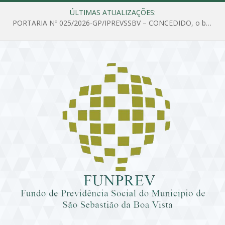
ÚLTIMAS ATUALIZAÇÕES:
PORTARIA Nº 025/2026-GP/IPREVSSBV – CONCEDIDO, o benefício de PENSÃO a MARIA ESTELA DOS SANTOS SOUZA