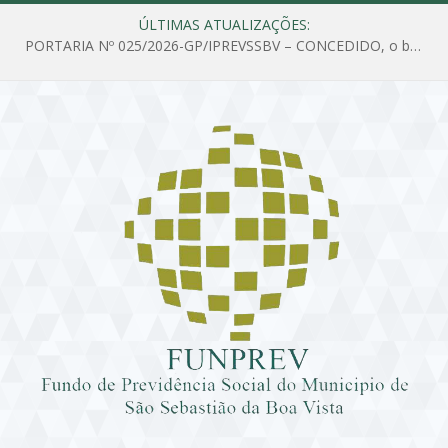
ÚLTIMAS ATUALIZAÇÕES:
PORTARIA Nº 025/2026-GP/IPREVSSBV – CONCEDIDO, o benefício de PENSÃO a MARIA ESTELA DOS SANTOS SOUZA