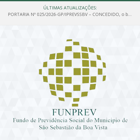
ÚLTIMAS ATUALIZAÇÕES:
PORTARIA Nº 025/2026-GP/IPREVSSBV – CONCEDIDO, o benefício de PENSÃO a MARIA ESTELA DOS SANTOS SOUZA