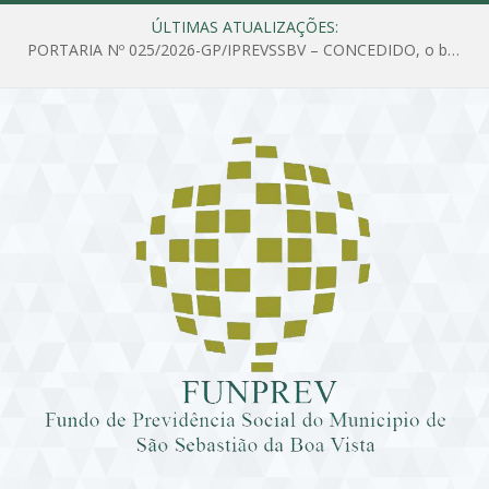
ÚLTIMAS ATUALIZAÇÕES:
PORTARIA Nº 025/2026-GP/IPREVSSBV – CONCEDIDO, o benefício de PENSÃO a MARIA ESTELA DOS SANTOS SOUZA