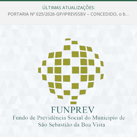
ÚLTIMAS ATUALIZAÇÕES:
PORTARIA Nº 025/2026-GP/IPREVSSBV – CONCEDIDO, o benefício de PENSÃO a MARIA ESTELA DOS SANTOS SOUZA