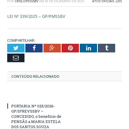
POR
CRISLOPESSSBV
EM
30 DE DEZEMBRO DE 2025
ATOS OFICIAIS
,
LEIS
LEI Nº 339/2025 – GP/PMSSBV
COMPARTILHAR:
Twitter
Facebook
Google+
Pinterest
LinkedIn
Tumblr
Email
CONTEÚDO RELACIONADO
PORTARIA Nº 025/2026-
GP/IPREVSSBV –
CONCEDIDO, o benefício de
PENSÃO a MARIA ESTELA
DOS SANTOS SOUZA