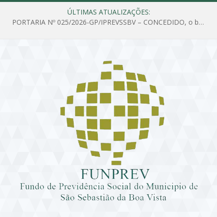
ÚLTIMAS ATUALIZAÇÕES:
PORTARIA Nº 025/2026-GP/IPREVSSBV – CONCEDIDO, o benefício de PENSÃO a MARIA ESTELA DOS SANTOS SOUZA