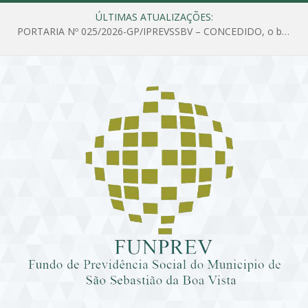
ÚLTIMAS ATUALIZAÇÕES:
PORTARIA Nº 025/2026-GP/IPREVSSBV – CONCEDIDO, o benefício de PENSÃO a MARIA ESTELA DOS SANTOS SOUZA