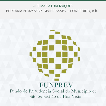
ÚLTIMAS ATUALIZAÇÕES:
PORTARIA Nº 025/2026-GP/IPREVSSBV – CONCEDIDO, o benefício de PENSÃO a MARIA ESTELA DOS SANTOS SOUZA