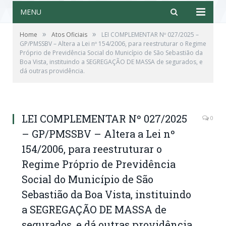
MENU
»
»
Home
Atos Oficiais
LEI COMPLEMENTAR Nº 027/2025 –
GP/PMSSBV – Altera a Lei nº 154/2006, para reestruturar o Regime
Próprio de Previdência Social do Município de São Sebastião da
Boa Vista, instituindo a SEGREGAÇÃO DE MASSA de segurados, e
dá outras providência.
LEI COMPLEMENTAR Nº 027/2025
0
– GP/PMSSBV – Altera a Lei nº
154/2006, para reestruturar o
Regime Próprio de Previdência
Social do Município de São
Sebastião da Boa Vista, instituindo
a SEGREGAÇÃO DE MASSA de
segurados, e dá outras providência.