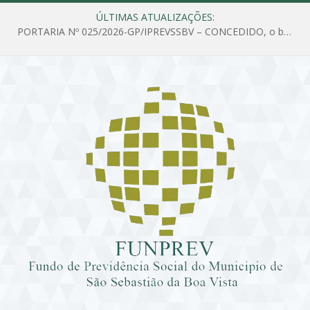
ÚLTIMAS ATUALIZAÇÕES:
PORTARIA Nº 025/2026-GP/IPREVSSBV – CONCEDIDO, o benefício de PENSÃO a MARIA ESTELA DOS SANTOS SOUZA