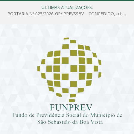
ÚLTIMAS ATUALIZAÇÕES:
PORTARIA Nº 025/2026-GP/IPREVSSBV – CONCEDIDO, o benefício de PENSÃO a MARIA ESTELA DOS SANTOS SOUZA