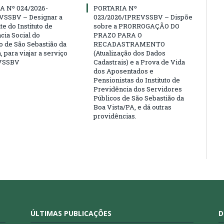
A Nº 024/2026-
PORTARIA Nº
VSSBV – Designar a
023/2026/IPREVSSBV – Dispõe
e do Instituto de
sobre a PRORROGAÇÃO DO
cia Social do
PRAZO PARA O
o de São Sebastião da
RECADASTRAMENTO
, para viajar a serviço
(Atualização dos Dados
VSSBV
Cadastrais) e a Prova de Vida
dos Aposentados e
Pensionistas do Instituto de
Previdência dos Servidores
Públicos de São Sebastião da
Boa Vista/PA, e dá outras
providências.
ÚLTIMAS PUBLICAÇÕES
D