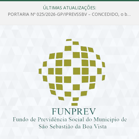
ÚLTIMAS ATUALIZAÇÕES:
PORTARIA Nº 025/2026-GP/IPREVSSBV – CONCEDIDO, o benefício de PENSÃO a MARIA ESTELA DOS SANTOS SOUZA