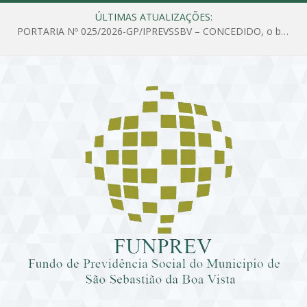
ÚLTIMAS ATUALIZAÇÕES:
PORTARIA Nº 025/2026-GP/IPREVSSBV – CONCEDIDO, o benefício de PENSÃO a MARIA ESTELA DOS SANTOS SOUZA