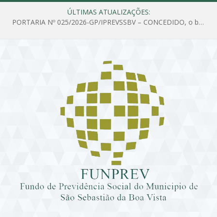
ÚLTIMAS ATUALIZAÇÕES:
PORTARIA Nº 025/2026-GP/IPREVSSBV – CONCEDIDO, o benefício de PENSÃO a MARIA ESTELA DOS SANTOS SOUZA