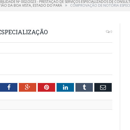
IBILIDADE Nº 002/2023 - PRESTAÇÃO DE SERVIÇOS ESPECIALIZADOS DE CONSU
»
TIÃO DA BOA VISTA, ESTADO DO PARÁ
COMPROVAÇÃO DE NOTÓRIA ESPEC
ESPECIALIZAÇÃO
0
tter
Facebook
Google+
Pinterest
LinkedIn
Tumblr
Email