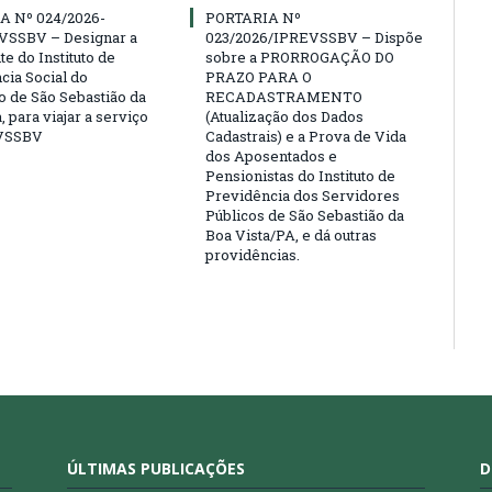
A Nº 024/2026-
PORTARIA Nº
VSSBV – Designar a
023/2026/IPREVSSBV – Dispõe
e do Instituto de
sobre a PRORROGAÇÃO DO
cia Social do
PRAZO PARA O
o de São Sebastião da
RECADASTRAMENTO
, para viajar a serviço
(Atualização dos Dados
VSSBV
Cadastrais) e a Prova de Vida
dos Aposentados e
Pensionistas do Instituto de
Previdência dos Servidores
Públicos de São Sebastião da
Boa Vista/PA, e dá outras
providências.
ÚLTIMAS PUBLICAÇÕES
D