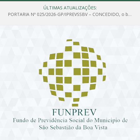
ÚLTIMAS ATUALIZAÇÕES:
PORTARIA Nº 025/2026-GP/IPREVSSBV – CONCEDIDO, o benefício de PENSÃO a MARIA ESTELA DOS SANTOS SOUZA