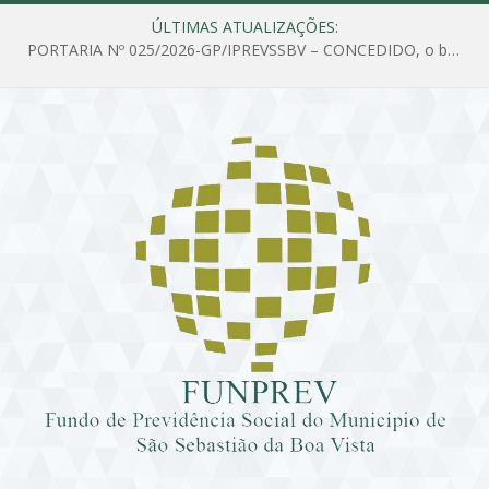
ÚLTIMAS ATUALIZAÇÕES:
PORTARIA Nº 025/2026-GP/IPREVSSBV – CONCEDIDO, o benefício de PENSÃO a MARIA ESTELA DOS SANTOS SOUZA