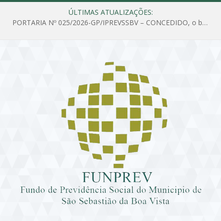
ÚLTIMAS ATUALIZAÇÕES:
PORTARIA Nº 025/2026-GP/IPREVSSBV – CONCEDIDO, o benefício de PENSÃO a MARIA ESTELA DOS SANTOS SOUZA