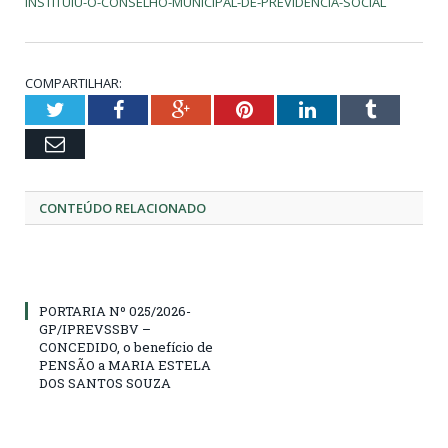
INSTITUIU-O-CONSELHO-MUNICIPAL-DE-PREVIDENCIA-SOCIAL
COMPARTILHAR:
Twitter
Facebook
Google+
Pinterest
LinkedIn
Tumblr
Email
CONTEÚDO RELACIONADO
PORTARIA Nº 025/2026-
GP/IPREVSSBV –
CONCEDIDO, o benefício de
PENSÃO a MARIA ESTELA
DOS SANTOS SOUZA