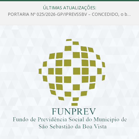
ÚLTIMAS ATUALIZAÇÕES:
PORTARIA Nº 025/2026-GP/IPREVSSBV – CONCEDIDO, o benefício de PENSÃO a MARIA ESTELA DOS SANTOS SOUZA