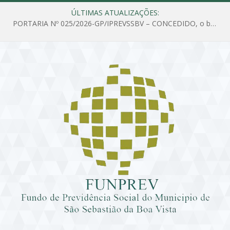
ÚLTIMAS ATUALIZAÇÕES:
PORTARIA Nº 025/2026-GP/IPREVSSBV – CONCEDIDO, o benefício de PENSÃO a MARIA ESTELA DOS SANTOS SOUZA