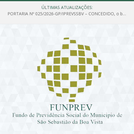
ÚLTIMAS ATUALIZAÇÕES:
PORTARIA Nº 025/2026-GP/IPREVSSBV – CONCEDIDO, o benefício de PENSÃO a MARIA ESTELA DOS SANTOS SOUZA