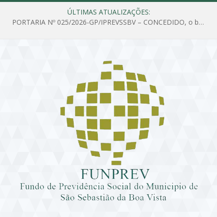
ÚLTIMAS ATUALIZAÇÕES:
PORTARIA Nº 025/2026-GP/IPREVSSBV – CONCEDIDO, o benefício de PENSÃO a MARIA ESTELA DOS SANTOS SOUZA