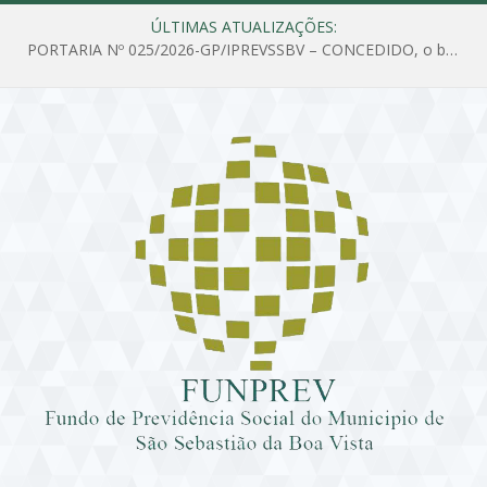
ÚLTIMAS ATUALIZAÇÕES:
PORTARIA Nº 025/2026-GP/IPREVSSBV – CONCEDIDO, o benefício de PENSÃO a MARIA ESTELA DOS SANTOS SOUZA