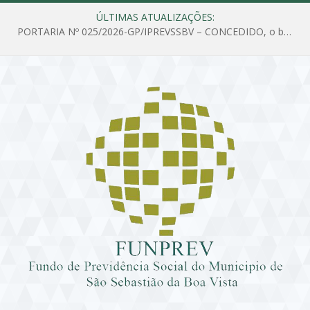
ÚLTIMAS ATUALIZAÇÕES:
PORTARIA Nº 025/2026-GP/IPREVSSBV – CONCEDIDO, o benefício de PENSÃO a MARIA ESTELA DOS SANTOS SOUZA