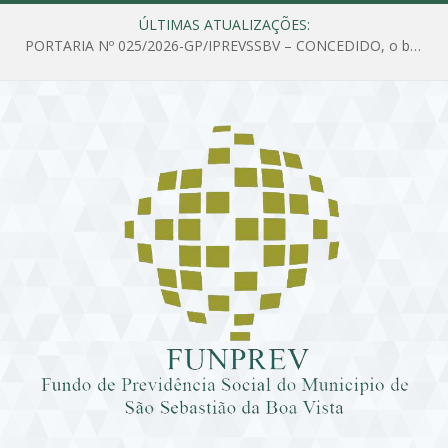
ÚLTIMAS ATUALIZAÇÕES:
PORTARIA Nº 025/2026-GP/IPREVSSBV – CONCEDIDO, o benefício de PENSÃO a MARIA ESTELA DOS SANTOS SOUZA