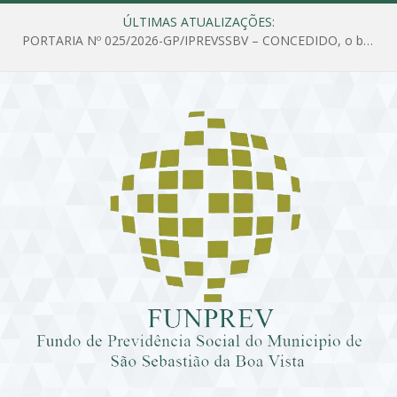
ÚLTIMAS ATUALIZAÇÕES:
PORTARIA Nº 025/2026-GP/IPREVSSBV – CONCEDIDO, o benefício de PENSÃO a MARIA ESTELA DOS SANTOS SOUZA