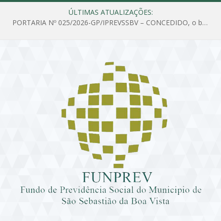
ÚLTIMAS ATUALIZAÇÕES:
PORTARIA Nº 025/2026-GP/IPREVSSBV – CONCEDIDO, o benefício de PENSÃO a MARIA ESTELA DOS SANTOS SOUZA