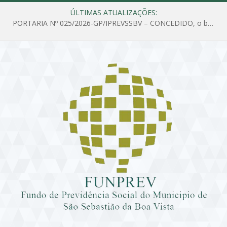
ÚLTIMAS ATUALIZAÇÕES:
PORTARIA Nº 025/2026-GP/IPREVSSBV – CONCEDIDO, o benefício de PENSÃO a MARIA ESTELA DOS SANTOS SOUZA