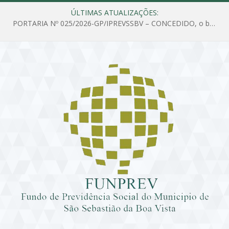
ÚLTIMAS ATUALIZAÇÕES:
PORTARIA Nº 025/2026-GP/IPREVSSBV – CONCEDIDO, o benefício de PENSÃO a MARIA ESTELA DOS SANTOS SOUZA