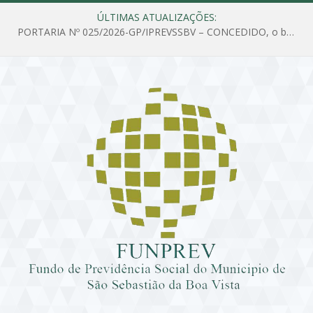
ÚLTIMAS ATUALIZAÇÕES:
PORTARIA Nº 025/2026-GP/IPREVSSBV – CONCEDIDO, o benefício de PENSÃO a MARIA ESTELA DOS SANTOS SOUZA