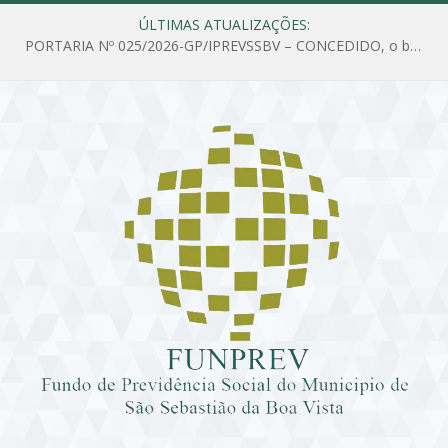
ÚLTIMAS ATUALIZAÇÕES:
PORTARIA Nº 025/2026-GP/IPREVSSBV – CONCEDIDO, o benefício de PENSÃO a MARIA ESTELA DOS SANTOS SOUZA