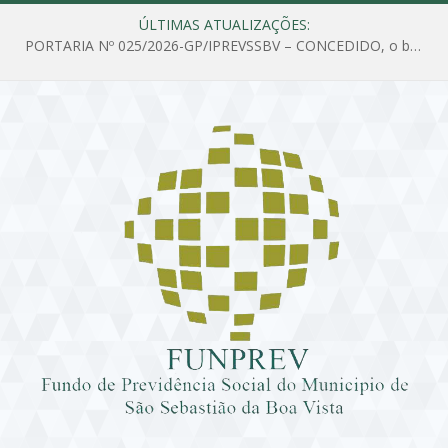
ÚLTIMAS ATUALIZAÇÕES:
PORTARIA Nº 025/2026-GP/IPREVSSBV – CONCEDIDO, o benefício de PENSÃO a MARIA ESTELA DOS SANTOS SOUZA