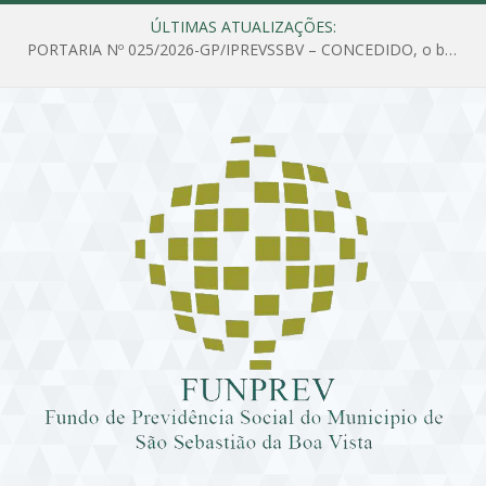
ÚLTIMAS ATUALIZAÇÕES:
PORTARIA Nº 025/2026-GP/IPREVSSBV – CONCEDIDO, o benefício de PENSÃO a MARIA ESTELA DOS SANTOS SOUZA