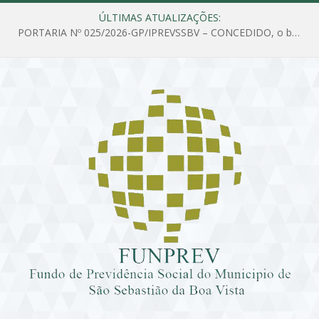
ÚLTIMAS ATUALIZAÇÕES:
PORTARIA Nº 025/2026-GP/IPREVSSBV – CONCEDIDO, o benefício de PENSÃO a MARIA ESTELA DOS SANTOS SOUZA