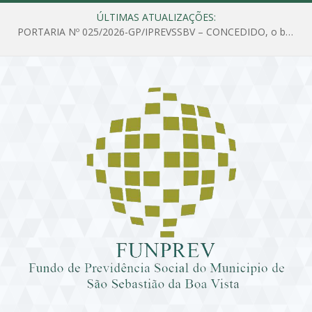
ÚLTIMAS ATUALIZAÇÕES:
PORTARIA Nº 025/2026-GP/IPREVSSBV – CONCEDIDO, o benefício de PENSÃO a MARIA ESTELA DOS SANTOS SOUZA