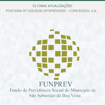
ÚLTIMAS ATUALIZAÇÕES:
PORTARIA Nº 025/2026-GP/IPREVSSBV – CONCEDIDO, o benefício de PENSÃO a MARIA ESTELA DOS SANTOS SOUZA