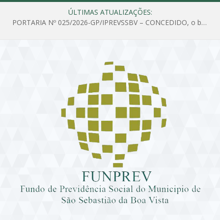
ÚLTIMAS ATUALIZAÇÕES:
PORTARIA Nº 025/2026-GP/IPREVSSBV – CONCEDIDO, o benefício de PENSÃO a MARIA ESTELA DOS SANTOS SOUZA