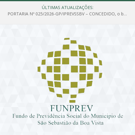
ÚLTIMAS ATUALIZAÇÕES:
PORTARIA Nº 025/2026-GP/IPREVSSBV – CONCEDIDO, o benefício de PENSÃO a MARIA ESTELA DOS SANTOS SOUZA