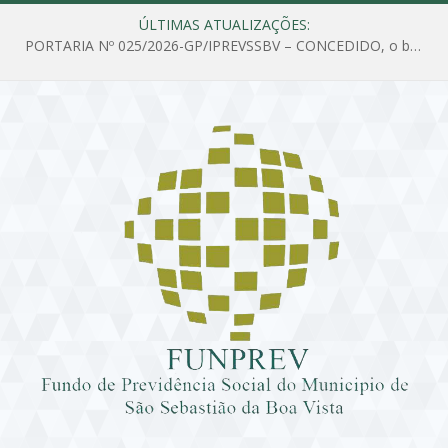
ÚLTIMAS ATUALIZAÇÕES:
PORTARIA Nº 025/2026-GP/IPREVSSBV – CONCEDIDO, o benefício de PENSÃO a MARIA ESTELA DOS SANTOS SOUZA