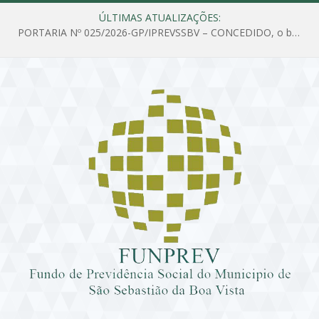
ÚLTIMAS ATUALIZAÇÕES:
PORTARIA Nº 025/2026-GP/IPREVSSBV – CONCEDIDO, o benefício de PENSÃO a MARIA ESTELA DOS SANTOS SOUZA