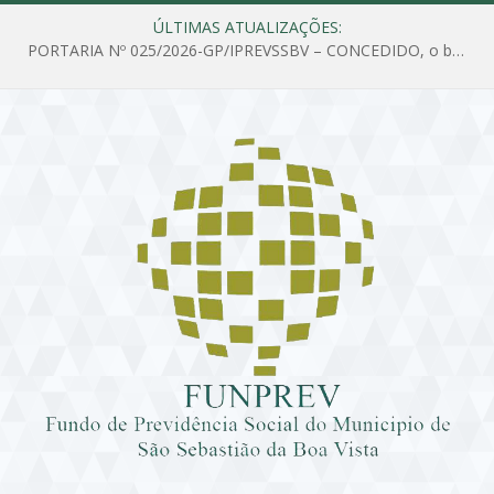
ÚLTIMAS ATUALIZAÇÕES:
PORTARIA Nº 025/2026-GP/IPREVSSBV – CONCEDIDO, o benefício de PENSÃO a MARIA ESTELA DOS SANTOS SOUZA