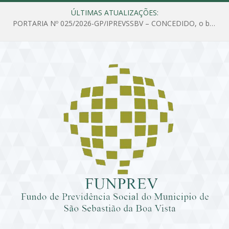
ÚLTIMAS ATUALIZAÇÕES:
PORTARIA Nº 025/2026-GP/IPREVSSBV – CONCEDIDO, o benefício de PENSÃO a MARIA ESTELA DOS SANTOS SOUZA