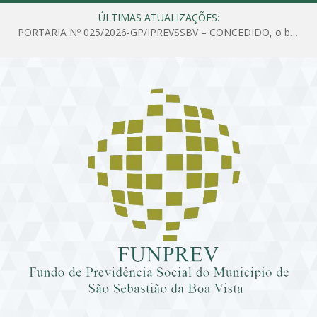
ÚLTIMAS ATUALIZAÇÕES:
PORTARIA Nº 025/2026-GP/IPREVSSBV – CONCEDIDO, o benefício de PENSÃO a MARIA ESTELA DOS SANTOS SOUZA