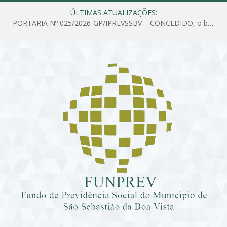
ÚLTIMAS ATUALIZAÇÕES:
PORTARIA Nº 025/2026-GP/IPREVSSBV – CONCEDIDO, o benefício de PENSÃO a MARIA ESTELA DOS SANTOS SOUZA