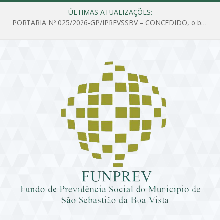
ÚLTIMAS ATUALIZAÇÕES:
PORTARIA Nº 025/2026-GP/IPREVSSBV – CONCEDIDO, o benefício de PENSÃO a MARIA ESTELA DOS SANTOS SOUZA